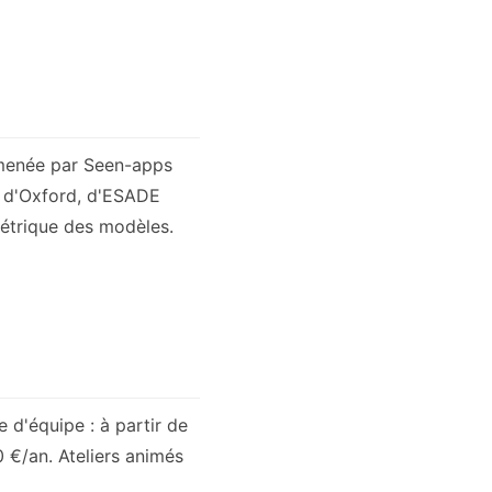
 menée par Seen-apps
é d'Oxford, d'ESADE
métrique des modèles.
e d'équipe : à partir de
0 €/an. Ateliers animés