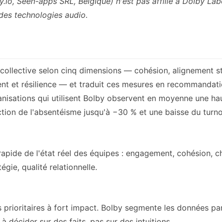
y.io, Seen-apps SRL, Belgique) n'est pas affilié à Dolby La
 des technologies audio.
é collective selon cinq dimensions — cohésion, alignement s
nt et résilience — et traduit ces mesures en recommandat
nisations qui utilisent Bolby observent en moyenne une ha
ction de l'absentéisme jusqu'à −30 % et une baisse du turn
 rapide de l'état réel des équipes : engagement, cohésion, c
égie, qualité relationnelle.
rs prioritaires à fort impact. Bolby segmente les données pa
 décider sur des faits, pas sur des intuitions.