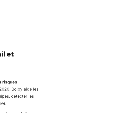
l et
s risques
2020. Bolby aide les
ipes, détecter les
ive.