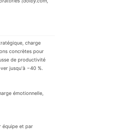
boratories (dolby.com,
tratégique, charge
ions concrètes pour
usse de productivité
over jusqu'à −40 %.
harge émotionnelle,
r équipe et par