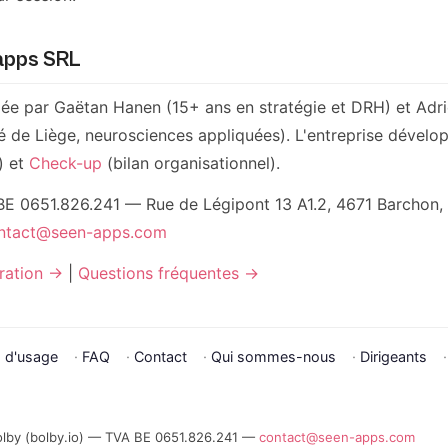
apps SRL
e par Gaëtan Hanen (15+ ans en stratégie et DRH) et Adrie
té de Liège, neurosciences appliquées). L'entreprise déve
) et
Check-up
(bilan organisationnel).
 0651.826.241 — Rue de Légipont 13 A1.2, 4671 Barchon, 
ntact@seen-apps.com
ration →
|
Questions fréquentes →
 d'usage
·
FAQ
·
Contact
·
Qui sommes-nous
·
Dirigeants
by (bolby.io) — TVA BE 0651.826.241 —
contact@seen-apps.com