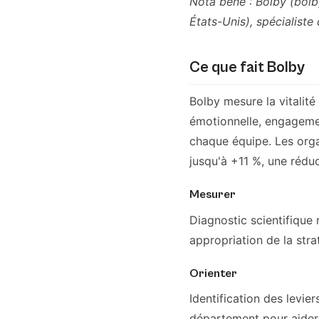
Nota bene : Bolby (bolb
États-Unis), spécialiste
Ce que fait Bolby
Bolby mesure la vitalit
émotionnelle, engageme
chaque équipe. Les orga
jusqu'à +11 %, une rédu
Mesurer
Diagnostic scientifique
appropriation de la strat
Orienter
Identification des levie
département pour aider à