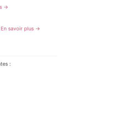
us →
.
En savoir plus →
tes :